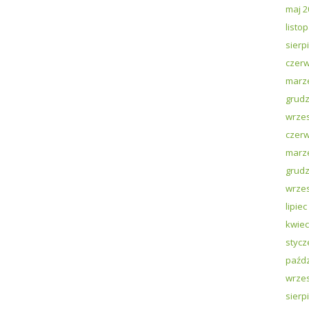
maj 2
listo
sierp
czerw
marz
grudz
wrzes
czerw
marz
grudz
wrzes
lipiec
kwiec
stycz
paźdz
wrzes
sierp