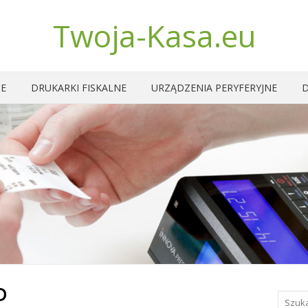
Twoja-Kasa.eu
NE
DRUKARKI FISKALNE
URZĄDZENIA PERYFERYJNE
D
D