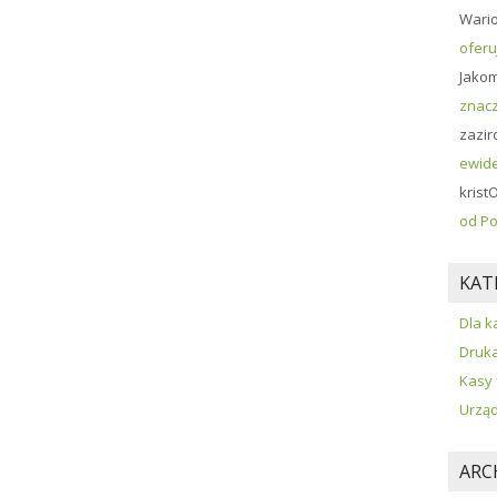
Wari
oferu
Jako
znacz
zazir
ewide
krist
od Po
KAT
Dla k
Druka
Kasy 
Urząd
ARC