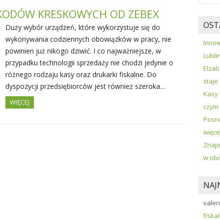
 KODÓW KRESKOWYCH OD ZEBEX
OST
Duży wybór urządzeń, które wykorzystuje się do
wykonywania codziennych obowiązków w pracy, nie
Innow
powinien już nikogo dziwić. I co najważniejsze, w
Lubli
przypadku technologii sprzedaży nie chodzi jedynie o
Elzab
różnego rodzaju kasy oraz drukarki fiskalne. Do
staje
dyspozycji przedsiębiorców jest również szeroka…
Kasy 
WIĘCEJ
czym 
Posne
więce
Znajo
w ob
NAJ
valer
fiska