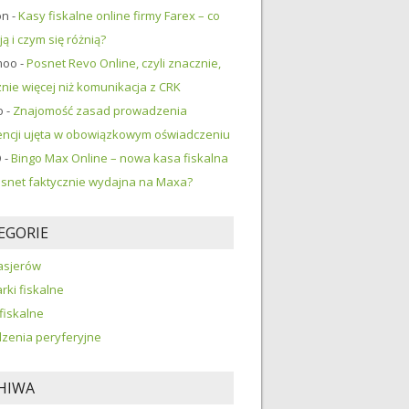
on
-
Kasy fiskalne online firmy Farex – co
ją i czym się różnią?
moo
-
Posnet Revo Online, czyli znacznie,
nie więcej niż komunikacja z CRK
o
-
Znajomość zasad prowadzenia
ncji ujęta w obowiązkowym oświadczeniu
O
-
Bingo Max Online – nowa kasa fiskalna
snet faktycznie wydajna na Maxa?
EGORIE
asjerów
rki fiskalne
fiskalne
zenia peryferyjne
HIWA