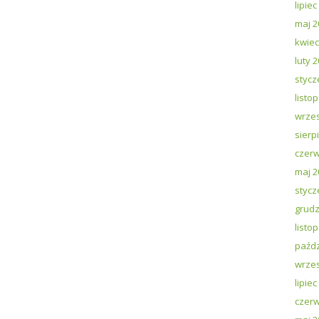
lipiec
maj 2
kwiec
luty 
stycz
listo
wrzes
sierp
czerw
maj 2
stycz
grudz
listo
paźdz
wrzes
lipiec
czerw